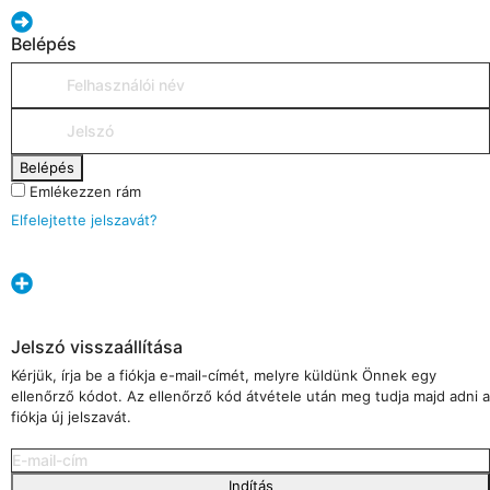
Belépés
Belépés
Emlékezzen rám
Elfelejtette jelszavát?
Jelszó visszaállítása
Kérjük, írja be a fiókja e-mail-címét, melyre küldünk Önnek egy
ellenőrző kódot. Az ellenőrző kód átvétele után meg tudja majd adni a
fiókja új jelszavát.
Indítás