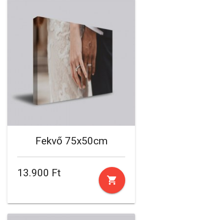
Fekvő 75x50cm
13.900 Ft
shopping_cart