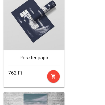
Poszter papír
762 Ft
shopping_cart