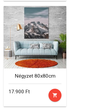
Négyzet 80x80cm
17.900 Ft
shopping_cart