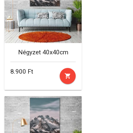
Négyzet 40x40cm
8.900 Ft
shopping_cart