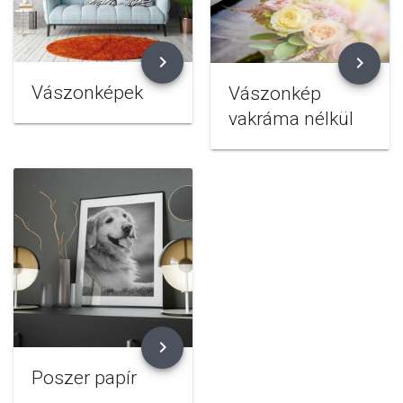
chevron_right
chevron_right
Vászonképek
Vászonkép
vakráma nélkül
chevron_right
Poszer papír