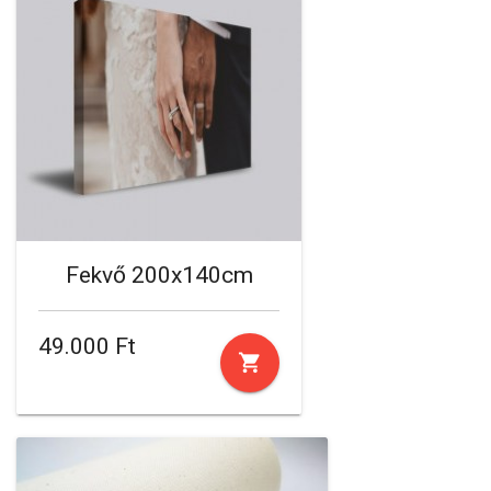
Fekvő 200x140cm
49.000 Ft
shopping_cart