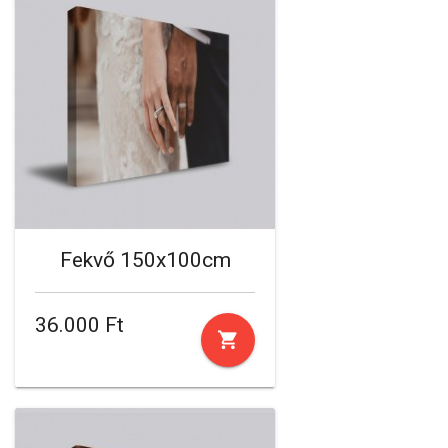
Fekvő 150x100cm
36.000 Ft
shopping_cart