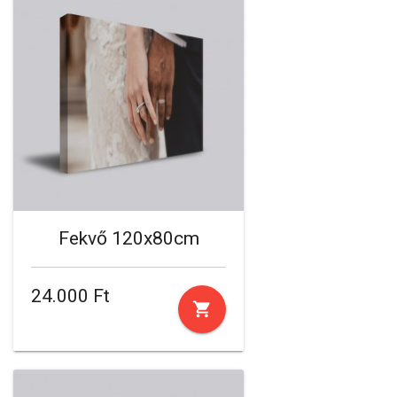
Fekvő 120x80cm
24.000 Ft
shopping_cart