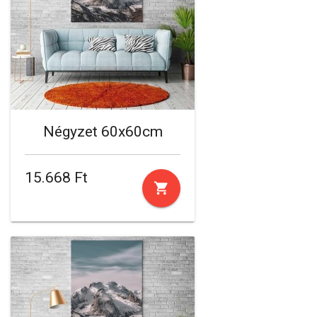
Négyzet 60x60cm
15.668 Ft
shopping_cart