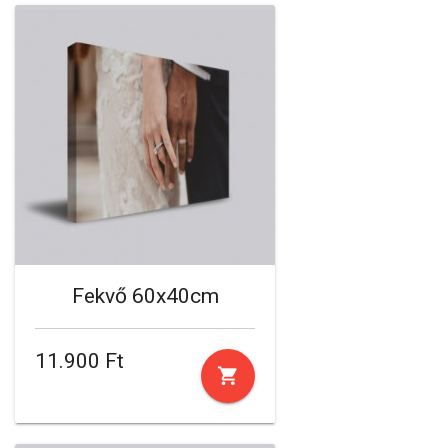
Fekvő 60x40cm
11.900 Ft
shopping_cart