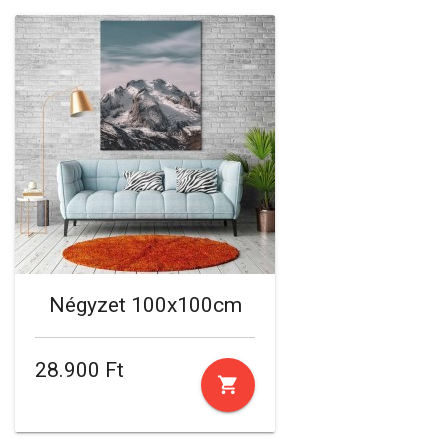
Négyzet 100x100cm
28.900 Ft
shopping_cart