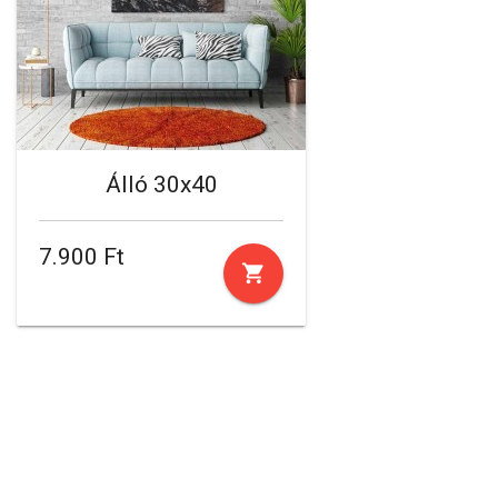
Álló 30x40
7.900 Ft
shopping_cart