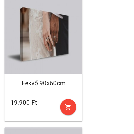
Fekvő 90x60cm
19.900 Ft
shopping_cart