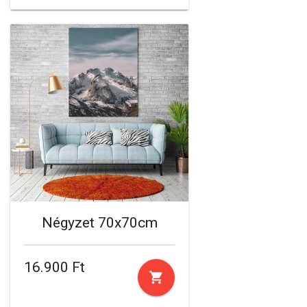
Négyzet 70x70cm
16.900 Ft
shopping_cart