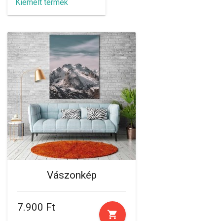
Kiemelt termék
Vászonkép
7.900 Ft
shopping_cart