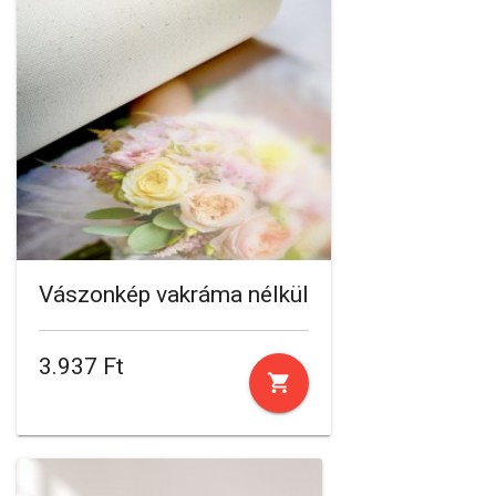
Vászonkép vakráma nélkül
3.937 Ft
shopping_cart