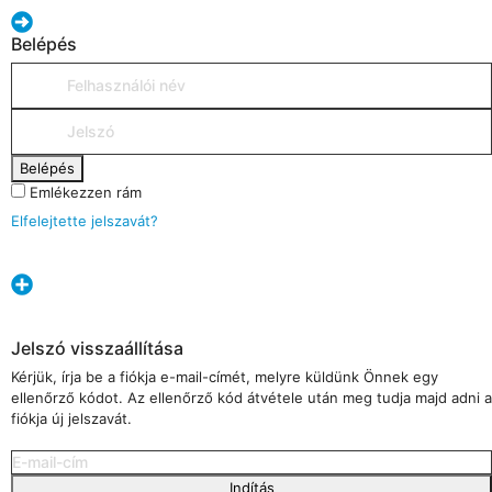
Belépés
Belépés
Emlékezzen rám
Elfelejtette jelszavát?
Jelszó visszaállítása
Kérjük, írja be a fiókja e-mail-címét, melyre küldünk Önnek egy
ellenőrző kódot. Az ellenőrző kód átvétele után meg tudja majd adni a
fiókja új jelszavát.
Indítás