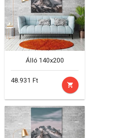
Álló 140x200
48.931 Ft
shopping_cart