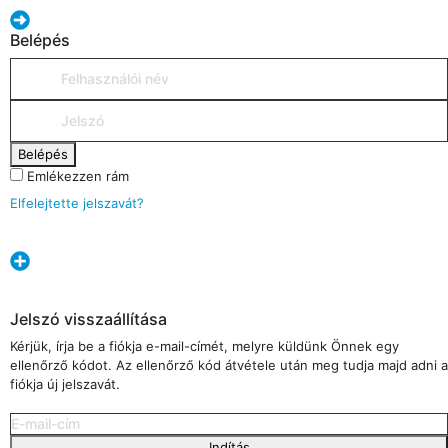
Belépés
Belépés
Emlékezzen rám
Elfelejtette jelszavát?
Jelszó visszaállítása
Kérjük, írja be a fiókja e-mail-címét, melyre küldünk Önnek egy
ellenőrző kódot. Az ellenőrző kód átvétele után meg tudja majd adni a
fiókja új jelszavát.
Indítás