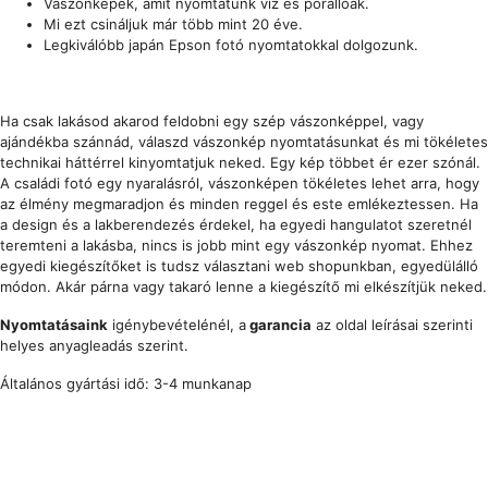
Vászonképek, amit nyomtatunk víz és porállóak.
Mi ezt csináljuk már több mint 20 éve.
Legkiválóbb japán Epson fotó nyomtatokkal dolgozunk.
Ha csak lakásod akarod feldobni egy szép vászonképpel, vagy
ajándékba szánnád, válaszd vászonkép nyomtatásunkat és mi tökéletes
technikai háttérrel kinyomtatjuk neked. Egy kép többet ér ezer szónál.
A családi fotó egy nyaralásról, vászonképen tökéletes lehet arra, hogy
az élmény megmaradjon és minden reggel és este emlékeztessen. Ha
a design és a lakberendezés érdekel, ha egyedi hangulatot szeretnél
teremteni a lakásba, nincs is jobb mint egy vászonkép nyomat. Ehhez
egyedi kiegészítőket is tudsz választani web shopunkban, egyedülálló
módon. Akár párna vagy takaró lenne a kiegészítő mi elkészítjük neked.
Nyomtatásaink
igénybevételénél, a
garancia
az oldal leírásai szerinti
helyes anyagleadás szerint.
Általános gyártási idő: 3-4 munkanap