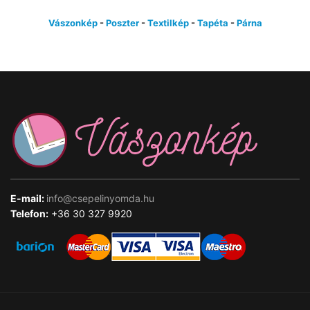
Vászonkép
-
Poszter
-
Textilkép
-
Tapéta
-
Párna
E-mail:
info@csepelinyomda.hu
Telefon:
+36 30 327 9920