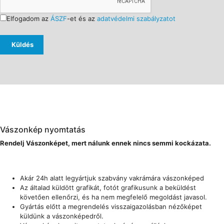
Elfogadom az
ÁSZF
-et és az
adatvédelmi szabályzatot
Küldés
Vászonkép nyomtatás
Rendelj Vászonképet, mert nálunk ennek nincs semmi kockázata.
Akár 24h alatt legyártjuk szabvány vakrámára vászonképed
Az általad küldött grafikát, fotót grafikusunk a beküldést
követően ellenőrzi, és ha nem megfelelő megoldást javasol.
Gyártás előtt a megrendelés visszaigazolásban nézőképet
küldünk a vászonképedről.