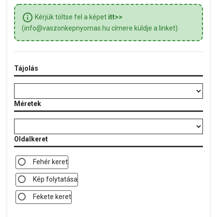
info_outline
Kérjük töltse fel a képet
itt>>
(info@vaszonkepnyomas.hu címere küldje a linket)
Tájolás
Méretek
Oldalkeret
Fehér keret
Kép folytatása
Fekete keret