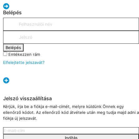
Belépés
Belépés
Emlékezzen rám
Elfelejtette jelszavát?
Jelszó visszaállítása
Kérjük, írja be a fiókja e-mail-címét, melyre küldünk Önnek egy
ellenőrző kódot. Az ellenőrző kód átvétele után meg tudja majd adni a
fiókja új jelszavát.
Indítás