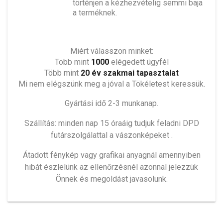
történjen a kézhezvételig semmi baja
a terméknek.
Miért válasszon minket:
Több mint
1000
elégedett ügyfél
Több mint
20 év szakmai tapasztalat
Mi nem elégszünk meg a jóval a Tökéletest keressük.
Gyártási idő 2-3 munkanap.
Szállítás: minden nap 15 óraáig tudjuk feladni DPD
futárszolgálattal a vászonképeket .
Átadott fénykép vagy grafikai anyagnál amennyiben
hibát észlelünk az ellenőrzésnél azonnal jelezzük
Önnek és megoldást javasolunk.