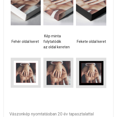
Kép minta
Fehér oldal keret
folytatódik
Fekete oldal keret
az oldal kereten
Vászonkép nyomtatásban 20 év tapasztalattal