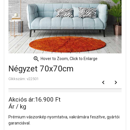
zoom_in
Hover to Zoom, Click to Enlarge
Négyzet 70x70cm
Cikkszám: v22501
keyboard_arrow_left
keyboard_arrow_right
Akciós ár:
16.900 Ft
Ár / kg
Prémium vászonkép nyomtatva, vakrámára feszítve, gyártói
garanciával.